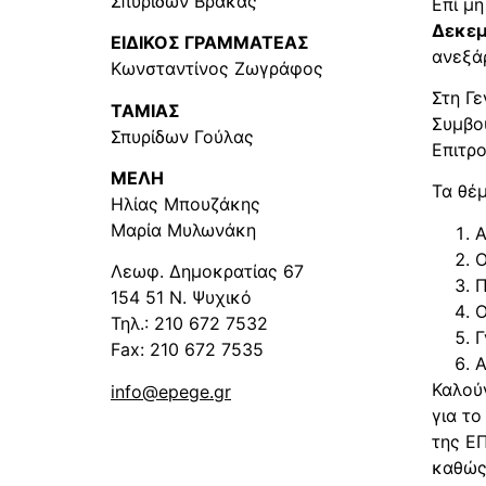
Σπυρίδων Βρακάς
Επί μη
Δεκεμ
ΕΙΔΙΚΟΣ ΓΡΑΜΜΑΤΕΑΣ
ανεξά
Κωνσταντίνος Ζωγράφος
Στη Γε
ΤΑΜΙΑΣ
Συμβου
Σπυρίδων Γούλας
Επιτρ
ΜΕΛΗ
Τα θέ
Ηλίας Μπουζάκης
Μαρία Μυλωνάκη
Α
Ο
Λεωφ. Δημοκρατίας 67
Π
154 51 Ν. Ψυχικό
Ο
Τηλ.: 210 672 7532
Γ
Fax: 210 672 7535
Α
Καλού
info@epege.gr
για το
της ΕΠ
καθώς