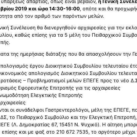
 υπάρξεως απαρτίας, όπως είναι βέβαιον,
η Γενική Συνέλ
βρίου 2019 και ώρα 14:30-16:00
, οπότε και θα προχωρήσ
ρτητα από τον αριθμό των παρόντων μελών.
νική Συνέλευση θα διενεργηθούν αρχαιρεσίες για την εκλ
λίου, καθώς επίσης για τα 5 μέλη του Πειθαρχικού Συμβο
οπής.
ματα της ημερήσιας διάταξης που θα απασχολήσουν την Γεν
πολογισμός έργου Διοικητικού Συμβουλίου τελευταίου έτο
ικονομικός απολογισμός Διοικητικού Συμβουλίου τελευταί
ροτάσεις – Προβληματισμοί μελών ΕΠΕΓΕ προς το νέο Δ.Σ
ρισμός Εφορευτικής Επιτροπής για τις αρχαιρεσίες
νωμοδότηση Ελεγκτικής Επιτροπής
ρχαιρεσίες
νται οι συνάδελφοι Γαστρεντερολόγοι, μέλη της ΕΠΕΓΕ, 
 ΔΣ, το Πειθαρχικό Συμβούλιο και την Ελεγκτική Επιτροπή
ΕΓΕ (Λ. Δημοκρατίας 67, 15451 Ν. Ψυχικό). Η αίτηση μπορ
 επίσης και με φαξ στο 210 672 7535, το αργότερο μέχρι