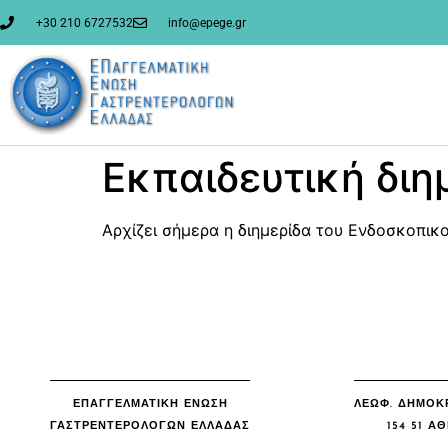
στο
περιεχόμενο
+30 210 6727532
info@epege.gr
Εκπαιδευτική δι
Αρχίζει σήμερα η διημερίδα του Ενδοσκοπικ
ΕΠΑΓΓΕΛΜΑΤΙΚΗ ΕΝΩΣΗ
ΛΕΩΦ. ΔΗΜΟΚΡ
ΓΑΣΤΡΕΝΤΕΡΟΛΟΓΩΝ ΕΛΛΑΔΑΣ
154 51 Α