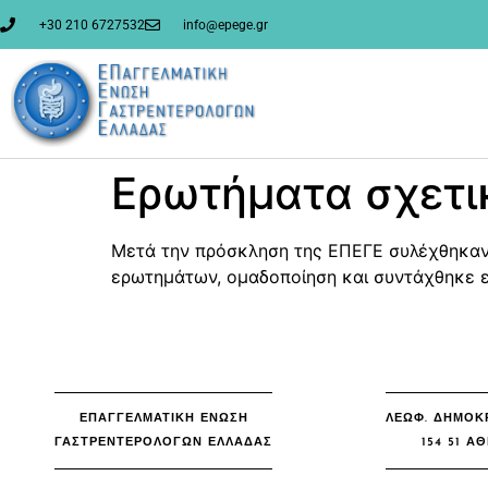
στο
περιεχόμενο
+30 210 6727532
info@epege.gr
Ερωτήματα σχετι
Μετά την πρόσκληση της ΕΠΕΓΕ συλέχθηκαν 
ερωτημάτων, ομαδοποίηση και συντάχθηκε ε
ΕΠΑΓΓΕΛΜΑΤΙΚΗ ΕΝΩΣΗ
ΛΕΩΦ. ΔΗΜΟΚΡ
ΓΑΣΤΡΕΝΤΕΡΟΛΟΓΩΝ ΕΛΛΑΔΑΣ
154 51 Α