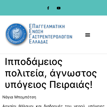
στο
περιεχόμενο
Ιπποδάμειος
πολιτεία, άγνωστος
υπόγειος Πειραιάς!
Νάγια Μπομπότση
Αρχαίοι θάλαμοι και διαδρομές του νερού, υπόγειες