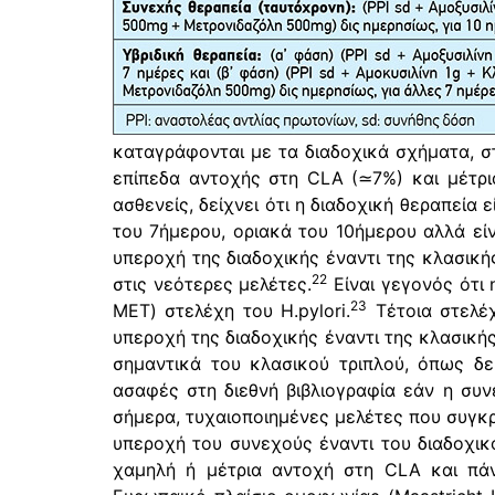
καταγράφονται με τα διαδοχικά σχήματα, σ
επίπεδα αντοχής στη CLA (≃7%) και μέτρ
ασθενείς, δείχνει ότι η διαδοχική θεραπεία
του 7ήμερου, οριακά του 10ήμερου αλλά εί
υπεροχή της διαδοχικής έναντι της κλασικ
22
στις νεότερες μελέτες.
Είναι γεγονός ότι
23
MET) στελέχη του H.pylori.
Τέτοια στελέχ
υπεροχή της διαδοχικής έναντι της κλασικής
σημαντικά του κλασικού τριπλού, όπως δε
ασαφές στη διεθνή βιβλιογραφία εάν η συνεχ
σήμερα, τυχαιοποιημένες μελέτες που συγκρ
υπεροχή του συνεχούς έναντι του διαδοχικ
χαμηλή ή μέτρια αντοχή στη CLA και πάν