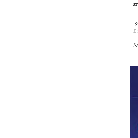
ε
S
Σ
Κ