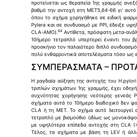
προτείνεται ως θεραπεία 1ης γραμμής ανεξ
βαθμό την αντοχή στη MET5,64-66 γι’ αυτό 
όπου το σχήμα χορηγήθηκε σε ειδική φαρμα
Pylera και σε συνδυασμό με PPI, έδειξε υψ
64
CLA-AMO).
Αντίθετα, πρόσφατη μετα-ανάλυ
10ήμερο τετραπλό υπερτερεί έναντι του βρ
προσκήνιο τον παλαιότερο διπλό συνδυασμό 
πολύ ενθαρρυντικά αποτελέσματα τόσο ως εμ
ΣΥΜΠΕΡΑΣΜΑΤΑ – ΠΡΟΤ
Η ραγδαία αύξηση της αντοχής του H.pylor
τριπλών σχημάτων 1ης γραμμής, έχει οδηγή
συχνότητας χορήγησης νεότερης γενεάς P
σχήματα αυτά το 10ήμερο διαδοχικό δεν φα
CLA ή τη MET. Το σχήμα αυτό λειτουργεί 
τετραπλό με βισμούθιο (ιδίως ως μονοκάψο
με υψηλότερα επίπεδα αντοχής στη CLA (>
Τέλος, τα σχήματα με βάση τη LEV ή άλλα 