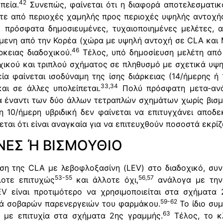
42
πεία.
Συνεπώς, φαίνεται ότι η διαφορά αποτελεσματικ
τε από περιοχές χαμηλής προς περιοχές υψηλής αντοχή
ο πρόσφατα δημοσιευμένες, τυχαιοποιημένες μελέτες, 
μενη από την Κορέα (χώρα με υψηλή αντοχή σε CLA και 
46
ρκειας διαδοχικού.
Τέλος, υπό δημοσίευση μελέτη από 
χικού και τριπλού σχήματος σε πληθυσμό με σχετικά υψη
εία φαίνεται ισοδύναμη της ίσης διάρκειας (14/ήμερης ή
33,34
αι σε άλλες υπολείπεται.
Πολύ πρόσφατη μετα-ανάλ
κά έναντι των δύο άλλων τετραπλών σχημάτων χωρίς βισμ
10/ήμερη υβριδική δεν φαίνεται να επιτυγχάνει αποδε
εται ότι είναι αναγκαία για να επιτευχθούν ποσοστά εκρ
ΝΕΣ Ή ΒΙΣΜΟΥΘΙΟ
η της CLA με λεβοφλοξασίνη (LEV) στο διαδοχικό, συν
53-55
56,57
λοτε επιτυχώς
και άλλοτε όχι,
ανάλογα με την
V είναι προτιμότερο να χρησιμοποιείται στα σχήματα
59-62
λά σοβαρών παρενεργειών του φαρμάκου.
Το ίδιο συμ
63
 με επιτυχία στα σχήματα 2ης γραμμής.
Τέλος, το κ