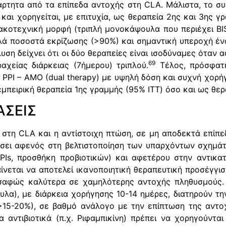
άρτητα από τα επίπεδα αντοχής στη CLA. Μάλιστα, το συ
και χορηγείται, με επιτυχία, ως θεραπεία 2ης και 3ης γ
κοτεχνική μορφή (τριπλή μονοκάψουλα που περιέχει BI
ηλά ποσοστά εκρίζωσης (>90%) και σημαντική υπεροχή έν
ση δείχνει ότι οι δύο θεραπείες είναι ισοδύναμες όταν α
69
αχείας διάρκειας (7ήμερου) τριπλού.
Τέλος, πρόσφατη
PPI – ΑΜΟ (dual therapy) με υψηλή δόση και συχνή χορήγη
πειρική θεραπεία 1ης γραμμής (95% ITT) όσο και ως θερ
ΑΣΕΙΣ
i στη CLA και η αντίστοιχη πτώση, σε μη αποδεκτά επίπ
σει αφενός στη βελτιστοποίηση των υπαρχόντων σχημάτ
PIs, προσθήκη προβιοτικών) και αφετέρου στην αντικα
ίνεται να αποτελεί ικανοποιητική θεραπευτική προσέγγι
σαφώς καλύτερα σε χαμηλότερης αντοχής πληθυσμούς. Α
υλα), με διάρκεια χορήγησης 10-14 ημέρες, διατηρούν τη
15-20%), σε βαθμό ανάλογο με την επίπτωση της αντοχ
αντιβιοτικά (π.χ. Ριφαμπικίνη) πρέπει να χορηγούντα