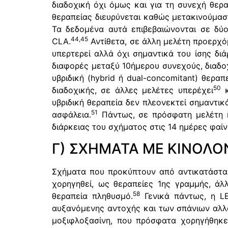
διαδοχική όχι όμως και για τη συνεχή θερα
θεραπείας διευρύνεται καθώς μετακινούμασ
Τα δεδομένα αυτά επιβεβαιώνονται σε δύ
44,45
CLA.
Αντίθετα, σε άλλη μελέτη προερχό
υπερτερεί αλλά όχι σημαντικά του ίσης διά
διαφορές μεταξύ 10ήμερου συνεχούς, διαδο
υβριδική (hybrid ή dual-concomitant) θεραπ
50
διαδοχικής, σε άλλες μελέτες υπερέχει
κ
υβριδική θεραπεία δεν πλεονεκτεί σημαντι
51
ασφάλεια.
Πάντως, σε πρόσφατη μελέτη η 
διάρκειας του σχήματος στις 14 ημέρες φαίν
Γ) ΣΧΗΜΑΤΑ ΜΕ ΚΙΝΟΛΟ
Σχήματα που προκύπτουν από αντικατάστασ
χορηγηθεί, ως θεραπείες 1ης γραμμής, άλ
58
θεραπεία πληθυσμό.
Γενικά πάντως, η LE
αυξανόμενης αντοχής και των σπάνιων αλ
μοξιφλοξασίνη, που πρόσφατα χορηγήθηκε