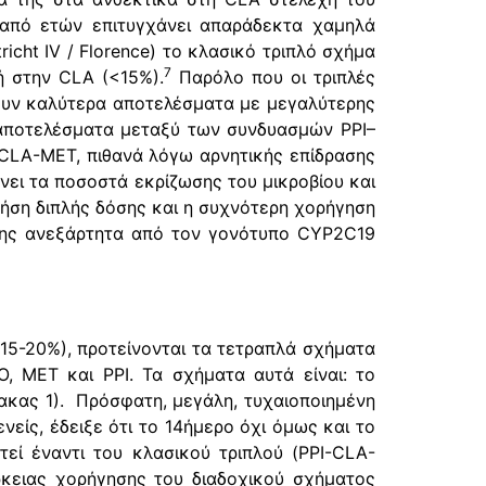
από ετών επιτυγχάνει απαράδεκτα χαμηλά
cht IV / Florence) το κλασικό τριπλό σχήμα
7
ή στην CLA (<15%).
Παρόλο που οι τριπλές
νουν καλύτερα αποτελέσματα με μεγαλύτερης
α αποτελέσματα μεταξύ των συνδυασμών PPI–
CLA-MET, πιθανά λόγω αρνητικής επίδρασης
ει τα ποσοστά εκρίζωσης του μικροβίου και
ήση διπλής δόσης και η συχνότερη χορήγηση
ωσης ανεξάρτητα από τον γονότυπο CYP2C19
(15-20%), προτείνονται τα τετραπλά σχήματα
, MET και PPI. Τα σχήματα αυτά είναι: το
ακας 1).
Πρόσφατη, μεγάλη, τυχαιοποιημένη
νείς, έδειξε ότι το 14ήμερο όχι όμως και το
εί έναντι του κλασικού τριπλού (PPI-CLA-
ρκειας χορήγησης του διαδοχικού σχήματος