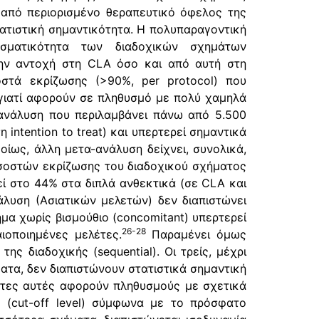
 από περιορισμένο θεραπευτικό όφελος της
ατιστική σημαντικότητα. Η πολυπαραγοντική
σματικότητα των διαδοχικών σχημάτων
την αντοχή στη CLA όσο και από αυτή στη
στά εκρίζωσης (>90%, per protocol) που
 γιατί αφορούν σε πληθυσμό με πολύ χαμηλά
ανάλυση που περιλαμβάνει πάνω από 5.500
intention to treat) και υπερτερεί σημαντικά
ίως, άλλη μετα-ανάλυση δείχνει, συνολικά,
οσοστών εκρίζωσης του διαδοχικού σχήματος
ί στο 44% στα διπλά ανθεκτικά (σε CLA και
λυση (Ασιατικών μελετών) δεν διαπιστώνει
μα χωρίς βισμούθιο (concomitant) υπερτερεί
26-28
ιοποιημένες μελέτες.
Παραμένει όμως
ης διαδοχικής (sequential). Οι τρείς, μέχρι
ατα, δεν διαπιστώνουν στατιστικά σημαντική
έτες αυτές αφορούν πληθυσμούς με σχετικά
 (cut-off level) σύμφωνα με το πρόσφατο