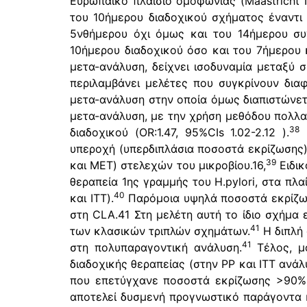
Ευρωπαικό πλαίσιο ομοφωνίας (Maastricht 
του 10ήμερου διαδοχικού σχήματος έναντι
5νθήμερου όχι όμως και του 14ήμερου συ
10ήμερου διαδοχικού όσο και του 7ήμερου 
μετα-ανάλυση, δείχνει ισοδυναμία μεταξύ σ
περιλαμβάνει μελέτες που συγκρίνουν διαφ
μετα-ανάλυση στην οποία όμως διαπιστώνετα
μετα-ανάλυση, με την χρήση μεθόδου πολλα
38
διαδοχικού (OR:1.47, 95%CIs 1.02-2.12 ).
Ε
υπεροχή (υπερδιπλάσια ποσοστά εκρίζωσης)
39
και MET) στελεχών του μικροβίου.16,
Ειδικ
θεραπεία 1ης γραμμής του H.pylori, στα πλ
40
και ITT).
Παρόμοια υψηλά ποσοστά εκρίζωσ
στη CLA.41 Στη μελέτη αυτή το ίδιο σχήμα
41
των κλασικών τριπλών σχημάτων.
Η διπλή
41
στη πολυπαραγοντική ανάλυση.
Τέλος, μό
διαδοχικής θεραπείας (στην PP και ITT ανά
που επετύγχανε ποσοστά εκρίζωσης >90% 
αποτελεί δυσμενή προγνωστικό παράγοντα κ