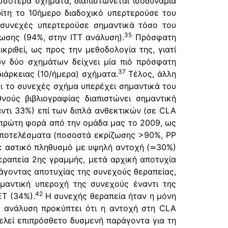
σσότερα σχήματα, διαπιστώνεται ισοδυναμία
ίτη το 10ήμερο διαδοχικό υπερτερούσε του
 συνεχές υπερτερούσε σημαντικά τόσο του
35
ωσης (94%, στην ΙΤΤ ανάλυση).
Πρόσφατη
κριθεί, ως προς την μεθοδολογία της, γιατί
ν δύο σχημάτων δείχνει μία πιό πρόσφατη
37
ιάρκειας (10/ήμερα) σχήματα.
Τέλος, άλλη
ι το συνεχές σχήμα υπερέχει σημαντικά του
ούς βιβλιογραφίας διαπιστώνει σημαντική
ντι 33%) επί των διπλά ανθεκτικών (σε CLA
 πρώτη φορά από την ομάδα μας το 2009, ως
ά αποτελέσματα (ποσοστά εκρίζωσης >90%, PP
ε αστικό πληθυσμό με υψηλή αντοχή (≃30%)
εραπεία 2ης γραμμής, μετά αρχική αποτυχία
άγοντας αποτυχίας της συνεχούς θεραπείας,
ημαντική υπεροχή της συνεχούς έναντι της
42
ET (34%).
Η συνεχής θεραπεία ήταν η μόνη
 ανάλυση προκύπτει ότι η αντοχή στη CLA
ελεί επιπρόσθετο δυσμενή παράγοντα για τη