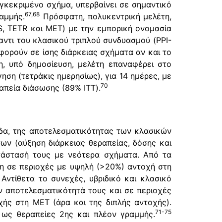
γκεκριμένο σχήμα, υπερβαίνει σε σημαντικό
67,68
ραμμής.
Πρόσφατη, πολυκεντρική μελέτη,
S, TETR και MET) με την εμπορική ονομασία
αντι του κλασικού τριπλού συνδυασμού (PPI-
φορούν σε ίσης διάρκειας σχήματα αν και το
, υπό δημοσίευση, μελέτη επαναφέρει στο
ση (τετράκις ημερησίως), για 14 ημέρες, με
70
απεία διάσωσης (89% ITT).
εδα, της αποτελεσματικότητας των κλασικών
ων (αύξηση διάρκειας θεραπείας, δόσης και
τάστασή τους με νεότερα σχήματα. Από τα
ση σε περιοχές με υψηλή (>20%) αντοχή στη
ντίθετα το συνεχές, υβριδικό και κλασικό
ν αποτελεσματικότητά τους και σε περιοχές
ής στη MET (άρα και της διπλής αντοχής).
71-75
ι ως θεραπείες 2ης και πλέον γραμμής.