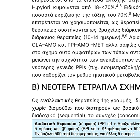
4,5
H.pylori κυμαίνεται από 18-<70%.
Ειδικό
6
ποσοστά εκρίζωσης της τάξης του 70%.
Με 
επιτρέπεται να χρησιμοποιείται, ως θεραπ
θεραπείες συστήνονται ως βραχείας διάρκε
8,9
διάρκειας θεραπείες (10-14 ημερών).
Άρισ
CLA–AMO και PPI–AMO –MET αλλά σαφώς υπο
στο σχήμα αυτό αμφοτέρων των τύπων αντο
μειώνει την συχνότητα των ανεπιθύμητων ενε
νεότερης γενεάς PPIs (π.χ. εσομεπραζόλη
που καθορίζει τον ρυθμό ηπατικού μεταβολι
Β) ΝΕΟΤΕΡΑ ΤΕΤΡΑΠΛΑ ΣΧΗΜ
Ως εναλλακτικές θεραπείες 1ης γραμμής, ιδ
χωρίς βισμούθιο που διατηρούν ως βασικό
διαδοχικό (sequential), το συνεχές (concomit