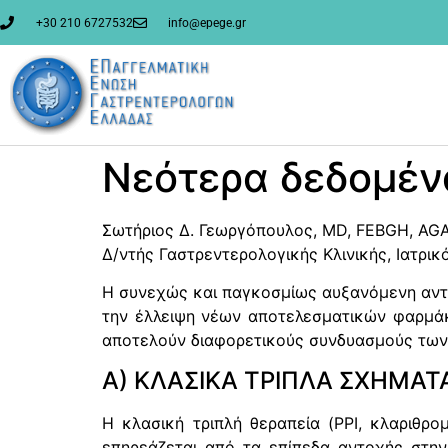
στο
περιεχόμενο
+30 210 6727532
info@epege.gr
Νεότερα δεδομένα
Σωτήριος Δ. Γεωργόπουλος, MD, FEBGH, AG
Δ/ντής Γαστρεντερολογικής Κλινικής, Ιατρι
Η συνεχώς και παγκοσμίως αυξανόμενη αντοχ
την έλλειψη νέων αποτελεσματικών φαρμάκ
αποτελούν διαφορετικούς συνδυασμούς των 
Α) ΚΛΑΣΙΚΑ ΤΡΙΠΛΑ ΣΧΗΜΑΤ
Η κλασική τριπλή θεραπεία (PPI, κλαριθρο
επηρεάζεται από τα επίπεδα αντοχής στην