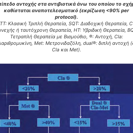
πίπεδο αντοχής στα αντιβιοτικά άνω του οποίου το σχή
καθίσταται αναποτελεσματικό (εκρίζωση <90% per
protocol).
TT: Κλασική Τριπλή Θεραπεία, SQT: Διαδοχική Θεραπεία, C
υνεχής ή ταυτόχρονη Θεραπεία, HT: Υβριδική Θεραπεία, BQ
Τετραπλή Θεραπεία με Βισμούθιο, ®: Αντοχή, Cla:
λαριθρομυκίνη, Met: Μετρονιδαζόλη, dual®: διπλή αντοχή (
Cla και Met).