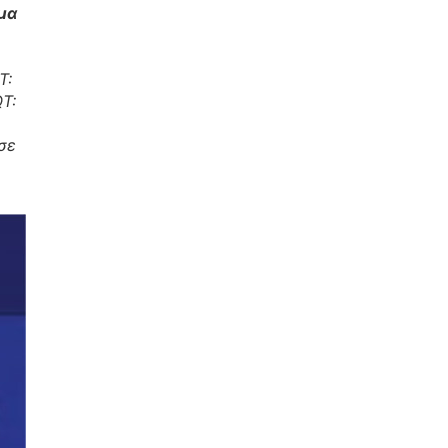
μα
T:
T:
σε