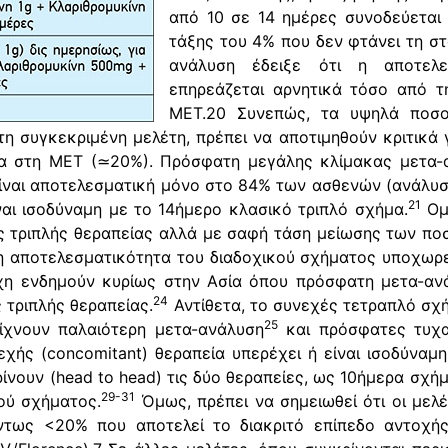
από 10 σε 14 ημέρες συνοδεύεται
τάξης του 4% που δεν φτάνει τη στ
ανάλυση έδειξε ότι η αποτελε
επηρεάζεται αρνητικά τόσο από 
MET.20 Συνεπώς, τα υψηλά ποσο
τη συγκεκριμένη μελέτη, πρέπει να αποτιμηθούν κριτικά
ια στη MET (≃20%). Πρόσφατη μεγάλης κλίμακας μετα-
 είναι αποτελεσματική μόνο στο 84% των ασθενών (ανάλυση 
21
ναι ισοδύναμη με το 14ήμερο κλασικό τριπλό σχήμα.
Ομο
ής τριπλής θεραπείας αλλά με σαφή τάση μείωσης των π
 η αποτελεσματικότητα του διαδοχικού σχήματος υποχωρε
η ενδημούν κυρίως στην Ασία όπου πρόσφατη μετα-ανά
24
 τριπλής θεραπείας.
Αντίθετα, το συνεχές τετραπλό σχή
25
ίχνουν παλαιότερη μετα-ανάλυση
και πρόσφατες τυχα
ής (concomitant) θεραπεία υπερέχει ή είναι ισοδύναμη τ
ίνουν (head to head) τις δύο θεραπείες, ως 10ήμερα σχήμ
29-31
ού σχήματος.
Όμως, πρέπει να σημειωθεί ότι οι μελ
τως <20% που αποτελεί το διακριτό επίπεδο αντοχής