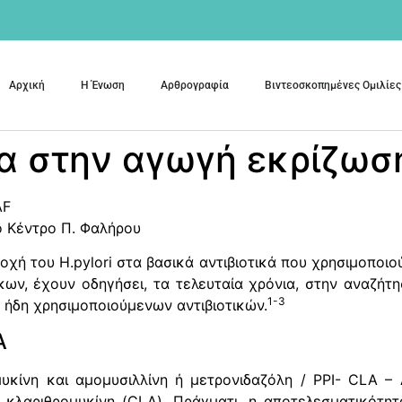
Αρχική
Η Ένωση
Αρθρογραφία
Βιντεοσκοπημένες Ομιλίες
 στην αγωγή εκρίζωσης
AF
κό Κέντρο Π. Φαλήρου
ή του H.pylori στα βασικά αντιβιοτικά που χρησιμοποιού
ων, έχουν οδηγήσει, τα τελευταία χρόνια, στην αναζή
1-3
ήδη χρησιμοποιούμενων αντιβιοτικών.
Α
μυκίνη και αμομυσιλλίνη ή μετρονιδαζόλη / PPI- CLA 
 κλαριθρομυκίνη (CLA). Πράγματι, η αποτελεσματικότη