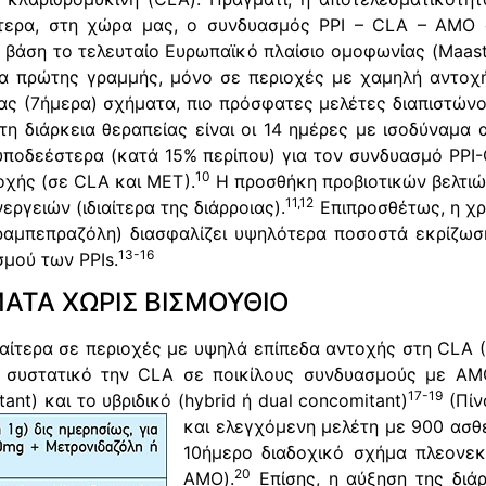
τερα, στη χώρα μας, ο συνδυασμός PPI – CLA – AMO 
βάση το τελευταίο Ευρωπαϊκό πλαίσιο ομοφωνίας (Maastri
εία πρώτης γραμμής, μόνο σε περιοχές με χαμηλή αντοχ
ιας (7ήμερα) σχήματα, πιο πρόσφατες μελέτες διαπιστώ
τη διάρκεια θεραπείας είναι οι 14 ημέρες με ισοδύναμ
δεέστερα (κατά 15% περίπου) για τον συνδυασμό PPI-
10
χής (σε CLA και ΜΕΤ).
Η προσθήκη προβιοτικών βελτιών
11,12
ργειών (ιδιαίτερα της διάρροιας).
Επιπροσθέτως, η χρ
/ραμπεπραζόλη) διασφαλίζει υψηλότερα ποσοστά εκρίζ
13-16
σμού των PPIs.
ΑΤΑ ΧΩΡΙΣ ΒΙΣΜΟΥΘΙΟ
ιαίτερα σε περιοχές με υψηλά επίπεδα αντοχής στη CLA 
 συστατικό την CLA σε ποικίλους συνδυασμούς με AMO
17-19
ant) και το υβριδικό (hybrid ή dual concomitant)
(Πίν
και ελεγχόμενη μελέτη με 900 ασθε
10ήμερο διαδοχικό σχήμα πλεονεκτ
20
AMO).
Επίσης, η αύξηση της διά