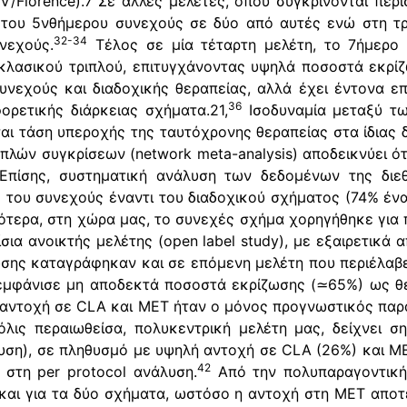
Ⅳ/Florence).7 Σε άλλες μελέτες, όπου συγκρίνονται περι
 του 5νθήμερου συνεχούς σε δύο από αυτές ενώ στη τρ
32-34
νεχούς.
Τέλος σε μία τέταρτη μελέτη, το 7ήμερο
κλασικού τριπλού, επιτυγχάνοντας υψηλά ποσοστά εκρίζ
υνεχούς και διαδοχικής θεραπείας, αλλά έχει έντονα επι
36
ορετικής διάρκειας σχήματα.21,
Ισοδυναμία μεταξύ τω
ι τάση υπεροχής της ταυτόχρονης θεραπείας στα ίδιας δ
πλών συγκρίσεων (network meta-analysis) αποδεικνύει ότ
πίσης, συστηματική ανάλυση των δεδομένων της διεθν
 του συνεχούς έναντι του διαδοχικού σχήματος (74% ένα
ότερα, στη χώρα μας, το συνεχές σχήμα χορηγήθηκε για
αίσια ανοικτής μελέτης (open label study), με εξαιρετικ
ης καταγράφηκαν και σε επόμενη μελέτη που περιέλαβ
 εμφάνισε μη αποδεκτά ποσοστά εκρίζωσης (≃65%) ως θ
 αντοχή σε CLA και MET ήταν ο μόνος προγνωστικός παρ
λις περαιωθείσα, πολυκεντρική μελέτη μας, δείχνει σ
λυση), σε πληθυσμό με υψηλή αντοχή σε CLA (26%) και M
42
στη per protocol ανάλυση.
Από την πολυπαραγοντική
αι για τα δύο σχήματα, ωστόσο η αντοχή στη MET αποτ