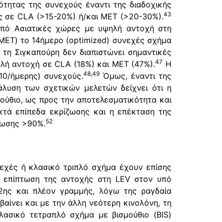
ότητας της συνεχούς έναντι της διαδοχικής
43
ς σε CLA (>15-20%) ή/και MET (>20-30%).
από Ασιατικές χώρες με υψηλή αντοχή στη
MET) το 14ήμερο (optimized) συνεχές σχήμα
τη Σιγκαπούρη δεν διαπιστώνει σημαντικές
47
λή αντοχή σε CLA (18%) και MET (47%).
Η
48,49
 10/ήμερης) συνεχούς.
Όμως, έναντι της
υση των σχετικών μελετών δείχνει ότι η
ούθιο, ως προς την αποτελεσματικότητα και
κτά επίπεδα εκρίζωσης και η επέκταση της
52
ίζωσης >90%.
εχές ή κλασικό τριπλό σχήμα έχουν επίσης
 επίπτωση της αντοχής στη LEV στον υπό
 2ης και πλέον γραμμής, λόγω της ραγδαία
βαίνει και με την άλλη νεότερη κινολόνη, τη
λασικό τετραπλό σχήμα με βισμούθιο (BIS)