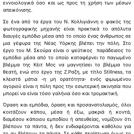
εννοιολογικά όσο και ως προς τη χρήση των μέσων
απεικόνισης.
Σε ένα από τα έργα του Ν. Κολλιγιάννη ο φακός της
φωτογραφικής μηχανής είναι πρακτικά το απόλυτα
διαυγές εμπόδιο μέσα από το οποίο ένας άνθρωπος σε
μια γέφυρα της Νέας Υόρκης βλέπει την πόλη. Στο
έργο του Μ. Σκούρα είναι ο ψεύτικος παράδεισος το
εμπόδιο μέσα από το οποίο καταφέρνει το παγωμένο
βλέμμα της Κέιτ Μος να μαγνητίσει το βλέμμα του
θεατή, ενώ στο έργο της Ζ.Ραζη, με τίτλο Stillness, τα
κλειστά μάτια -η μη ορατότητα- ενός φιμωμένου
αγοριού είναι η πύλη προς την εσωτερική ακινησία που
μπορεί να είναι τόσο γαλήνια όσο και τρομακτική.
Όραση και εμπόδια, όραση και προσανατολισμός, όλοι
κοιτάζουν κάπου, μέσα ή έξω, μακριά ή κοντά,
διαμέσου κάποιου εμποδίου ή απευθείας, νομίζουν ότι
βλέπουν τα πάντα, ή δεν ενδιαφέρονται καθόλου για
το αν βλέπουν τα πάντα. Σε κάθε περίπτωση όμως το