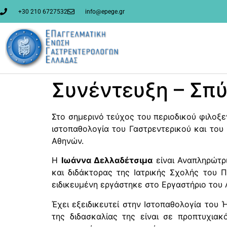
στο
περιεχόμενο
+30 210 6727532
info@epege.gr
Συνέντευξη – Σπ
Στο σημερινό τεύχος του περιοδικού φιλοξ
ιστοπαθολογία του Γαστρεντερικού και το
Αθηνών.
Η
Ιωάννα Δελλαδέτσιμα
είναι Αναπληρώτρι
και διδάκτορας της Ιατρικής Σχολής του Π
ειδικευμένη εργάστηκε στο Εργαστήριο του 
Έχει εξειδικευτεί στην Ιστοπαθολογία του
της διδασκαλίας της είναι σε προπτυχιακ