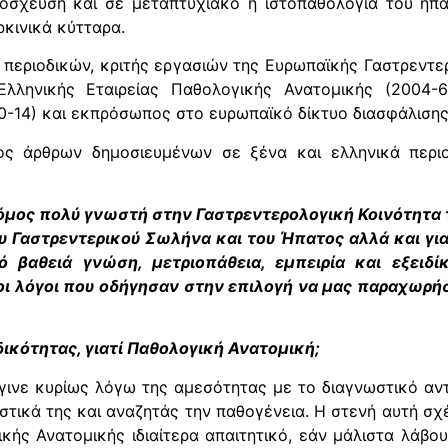
όσχευση και σε μεταπτυχιακό η ιστοπαθολογία του ηπα
ρκινικά κύτταρα.
ν περιοδικών, κριτής εργασιών της Ευρωπαϊκής Γαστρεντε
Ελληνικής Εταιρείας Παθολογικής Ανατομικής (2004-6
10-14) και εκπρόσωπος στο ευρωπαϊκό δίκτυο διασφάλισης
ος άρθρων δημοσιευμένων σε ξένα και ελληνικά περιο
όμος πολύ γνωστή στην Γαστρεντερολογική Κοινότητα 
 Γαστρεντερικού Σωλήνα και του Ήπατος αλλά και για 
 βαθειά γνώση, μετριοπάθεια, εμπειρία και εξειδί
οι λόγοι που οδήγησαν στην επιλογή να μας παραχωρήσ
ικότητας, γιατί Παθολογική Ανατομική;
έγινε κυρίως λόγω της αμεσότητας με το διαγνωστικό αντ
ιστικά της και αναζητάς την παθογένεια. Η στενή αυτή σχ
ής Ανατομικής ιδιαίτερα απαιτητικό, εάν μάλιστα λάβου