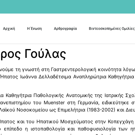
Αρχική
Η Ένωση
Αρθρογραφία
Βιντεοσκοπημένες Ομιλίες
ύρος Γούλας
ενούμε τη γνωστή στη Γαστρεντερολογική κοινότητα λόγ
υ Ήπατος Ιωάννα Δελλαδέτσιμα Αναπληρώτρια Καθηγήτρια
α Καθηγήτρια Παθολογικής Ανατομικής της Ιατρικής Σχ
ανεπιστημίου του Muenster στη Γερμανία, ειδικεύτηκε
Λαϊκού Νοσοκομείου ως Επιμελήτρια (1983-2002) και Διε
 Ήπατος και του Ηπατικού Μοσχεύματος στην Κοπεγχάγη 1
ό επίπεδο η ιστοπαθολογία και παθοφυσιολογία των η