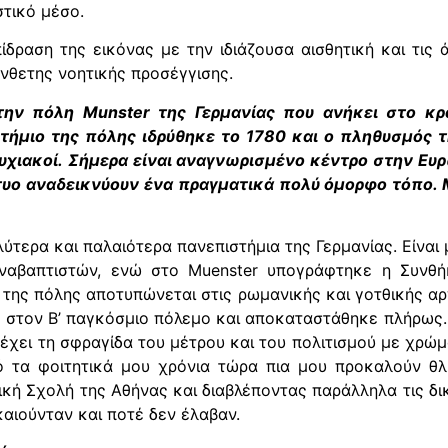
στικό μέσο.
δραση της εικόνας με την ιδιάζουσα αισθητική και τις 
ύνθετης νοητικής προσέγγισης.
ην πόλη Munster της Γερμανίας που ανήκει στο κρα
τήμιο της πόλης ιδρύθηκε το 1780 και ο πληθυσμός τ
υχιακοί.
Σήμερα είναι αναγνωρισμένο κέντρο στην Ευρ
υο αναδεικνύουν ένα πραγματικά πολύ όμορφο τόπο. Μ
λύτερα και παλαιότερα πανεπιστήμια της Γερμανίας. Είναι
Αναβαπτιστών, ενώ στο Μuenster υπογράφτηκε η Συνθή
 της πόλης αποτυπώνεται στις ρωμανικής και γοτθικής αρχ
στον Β’ παγκόσμιο πόλεμο και αποκαταστάθηκε πλήρως. Τ
 έχει τη σφραγίδα του μέτρου και του πολιτισμού με χρ
 τα φοιτητικά μου χρόνια τώρα πια μου προκαλούν θλ
κή Σχολή της Αθήνας και διαβλέποντας παράλληλα τις δι
αιούνταν και ποτέ δεν έλαβαν.