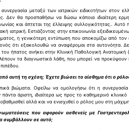
ι συνεργασία μεταξύ των ιατρικών ειδικοτήτων στον ελ
ής. Δεν θα προσπαθήσω να δώσω κάποια ιδιαίτερη ερμην
ωνίας και άπτεται της έλλειψης συλλογικότητας.. Αυτό π
ακή ιατρική. Εστιάζοντας στην επικοινωνία εξειδικευμέ
ματος, η γενικότερη εντύπωση που αποκομίζω από τον 
εγονός ότι εξακολουθώ να αναφέρομαι στα αυτονόητα. Δεν
του ήπατος ανήκει στην Κλινική Παθολογική Ανατομική (c
αβλέπουν τα διαγνωστικά λάθη, που μπορεί να προκύψουν 
επιπέδου.
από αυτή τη σχέση; Έχετε βιώσει το αίσθημα ότι ο ρόλο
ικά βιώματα. Οφείλω να ομολογήσω ότι η συνεργασία
πάντα άριστη, ιδιαίτερα ως προς το καθημερινό κλινικό
βαθμισθεί αλλά και να ενισχυθεί ο ρόλος μου στη μάχιμη
νωματεύσεις που αφορούν ασθενείς με Γαστρεντερο
α συμβάλλουν σε αυτό;