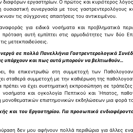
 διαφόρων εργαστηρίων. Ο πρώτος και κυριότερος λόγος 
μη ουσιαστική συνεργασία με τους γαστρεντερολόγους 
κνυαν τις σύγχρονες απαιτήσεις του αντικειμένου.
ναφοράς για ειδικά νοσήματα και προβληματικά περισ
 πρόταση αυτή εμπίπτει στις αρμοδιότητες των δύο Επι
τις μετεκπαιδεύσεις.
νεργά σε πολλά Πανελλήνια Γαστρεντερολογικά Συνέδ
ας υπάρχουν και πως αυτά μπορούν να βελτιωθούν…
ι, θα επικεντρωθώ στη συμμετοχή των Παθολογοανα
ει σταθερά συμμετοχή με την καθιέρωση της παθολογοα
θα πρέπει να έχει συστηματική εκπροσώπηση σε τράπεζες 
νοσήματα και ογκολογία Πεπτικού και ΄Ηπατος, παθογε
η μονοθεματικών επιστημονικών εκδηλώσεων μια φορά το
ικής και του Εργαστηρίου. Για προσωπικά ενδιαφέρον
ούραση δεν μου αφήνουν πολλά περιθώρια για άλλες εν