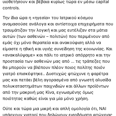
υιοθετήσουν και βέβαια κυρίως τώρα εν μέσω capital
controls.
Την ίδια ώρα η «ηγεσία» του Ιατρικού κόσμου
αναμασούσε ανάλογα και αντίστοιχα επιχειρήματα που
τραυμάτιζαν την λογική και μας ευτέλιζαν στα μάτια
αυτών (των ασθενών – πολιτών) που περιμένουν από
εμάς όχι μόνο θεραπεία και ανακούφιση αλλά να
είμαστε η ηθική και υγιής συνείδηση της κοινωνίας. Και
«ανακαλύψαμε» και πάλι το ιατρικό απόρρητο και την
προστασία των ασθενών μας από … τις τράπεζες που
θα μπορούν να βλέπουν πλέον ποιος πολίτης ποιόν
γιατρό επισκέφτηκε.. Δυστυχώς φτώχυνε η φαρέτρα
μας και πετάει βέλη αγορασμένα από γνωστή αλυσίδα
πολυκαταστημάτων παιχνιδιών και άλλων προϊόντων
από την μακρινή μας Κίνα, εγνωσμένης όμως
ποιότητας καθώς είναι για μία μόνο χρήση.
Ούτε και τώρα μια μικρή και απλή ομολογία ότι, ΝΑΙ
υπάρχουν γιατροί που δηλώνουν εισοδήματα φτώχειας