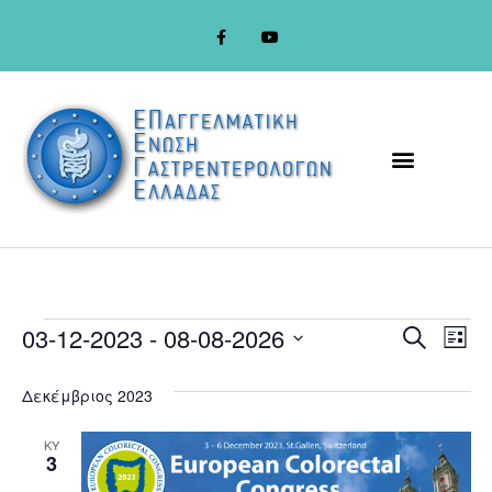
Event
Ev
03-12-2023
 - 
08-08-2026
Search
List
Select
Vi
Sear
date.
Δεκέμβριος 2023
Na
and
ΚΥ
View
3