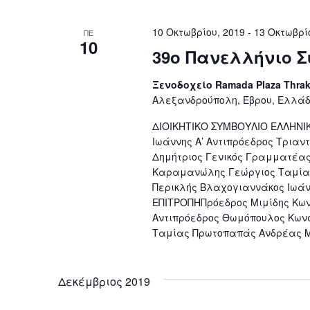
10 Οκτωβρίου, 2019
-
13 Οκτωβρί
ΠΕ
10
39ο Πανελλήνιο 
Ξενοδοχείο Ramada Plaza Thra
Αλεξανδρούπολη, Έβρου, Ελλά
ΔΙΟΙΚΗΤΙΚΟ ΣΥΜΒΟΥΛΙΟ ΕΛΛΗΝΙ
Ιωάννης Α’ Αντιπρόεδρος Τριαν
Δημήτριος Γενικός Γραμματέας
Καραμανώλης Γεώργιος Ταμία
Περικλής Βλαχογιαννάκος Ιωά
ΕΠΙΤΡΟΠΗΠρόεδρος Μιμίδης Κωνσ
Αντιπρόεδρος Θωμόπουλος Κων
Ταμίας Πρωτοπαπάς Ανδρέας Μ
Δεκέμβριος 2019