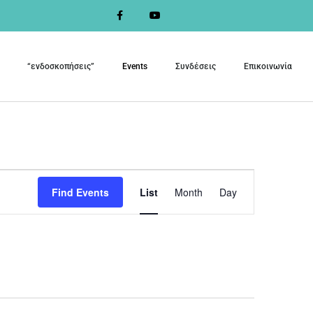
“ενδοσκοπήσεις”
Events
Συνδέσεις
Επικοινωνία
Event
Find Events
List
Month
Day
Views
Navigation