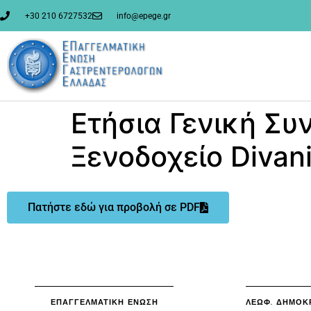
στο
περιεχόμενο
+30 210 6727532
info@epege.gr
Ετήσια Γενική Συ
Ξενοδοχείο Divani
Πατήστε εδώ για προβολή σε PDF
ΕΠΑΓΓΕΛΜΑΤΙΚΗ ΕΝΩΣΗ
ΛΕΩΦ. ΔΗΜΟΚΡ