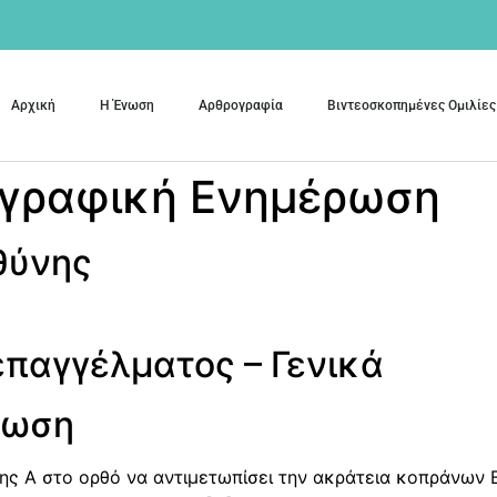
Αρχική
Η Ένωση
Αρθρογραφία
Βιντεοσκοπημένες Ομιλίες
ογραφική Ενημέρωση
θύνης
επαγγέλματος – Γενικά
ρωση
ς Α στο ορθό να αντιμετωπίσει την ακράτεια κοπράνων Bo