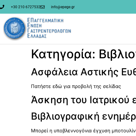
στο
περιεχόμενο
+30 210 6727532
info@epege.gr
Κατηγορία:
Βιβλι
Ασφάλεια Αστικής Ευ
Πατήστε εδώ για προβολή της σελίδας
Άσκηση του Ιατρικού 
Βιβλιογραφική ενημέ
Μπορεί η υποβλεννογόνια έγχυση μποτουλίνη