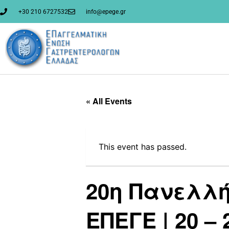
+30 210 6727532
info@epege.gr
« All Events
This event has passed.
20η Πανελλή
ΕΠΕΓΕ | 20 –